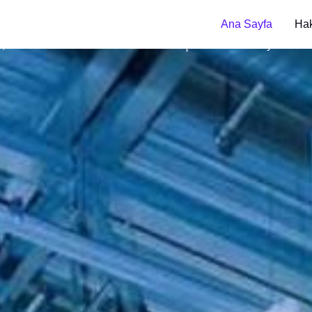
Ana Sayfa
Ha
mineral tortuları ve cürufları eriterek çözen ve temizleyen özel 